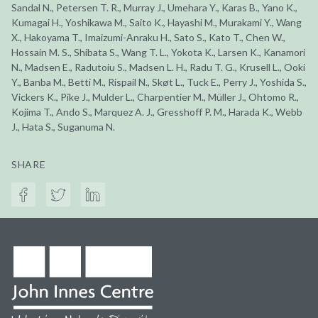
Sandal N., Petersen T. R., Murray J., Umehara Y., Karas B., Yano K.,
Kumagai H., Yoshikawa M., Saito K., Hayashi M., Murakami Y., Wang
X., Hakoyama T., Imaizumi-Anraku H., Sato S., Kato T., Chen W.,
Hossain M. S., Shibata S., Wang T. L., Yokota K., Larsen K., Kanamori
N., Madsen E., Radutoiu S., Madsen L. H., Radu T. G., Krusell L., Ooki
Y., Banba M., Betti M., Rispail N., Skøt L., Tuck E., Perry J., Yoshida S.,
Vickers K., Pike J., Mulder L., Charpentier M., Müller J., Ohtomo R.,
Kojima T., Ando S., Marquez A. J., Gresshoff P. M., Harada K., Webb
J., Hata S., Suganuma N.
SHARE